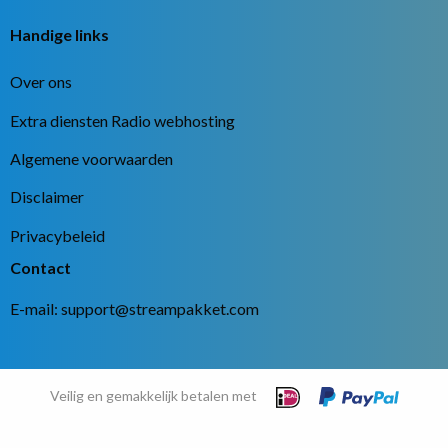
Handige links
Over ons
Extra diensten Radio webhosting
Algemene voorwaarden
Disclaimer
Privacybeleid
Contact
E-mail:
support@streampakket.com
Veilig en gemakkelijk betalen met