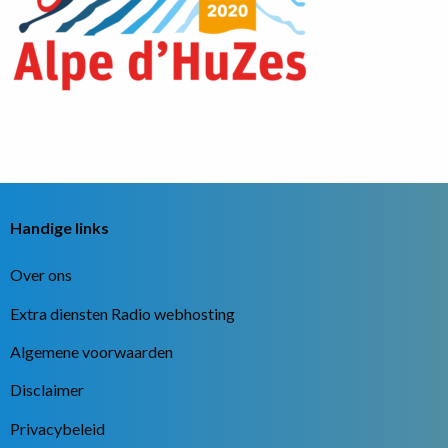
Handige links
Over ons
Extra diensten Radio webhosting
Algemene voorwaarden
Disclaimer
Privacybeleid